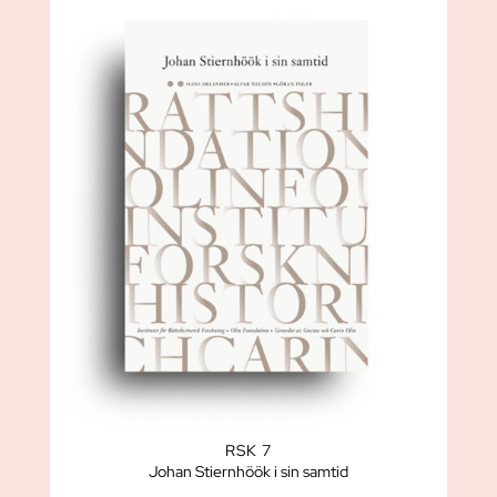
RSK 7
Johan Stiernhöök i sin samtid