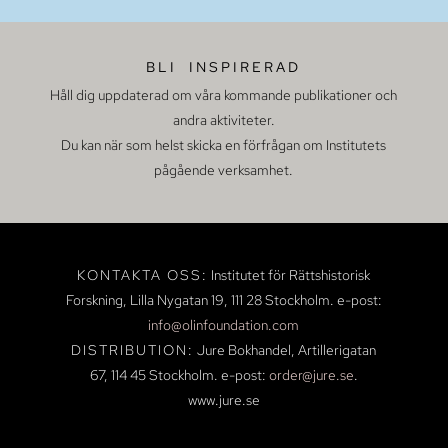
BLI INSPIRERAD
Håll dig uppdaterad om våra kommande publikationer och
andra aktiviteter.
Du kan när som helst skicka en förfrågan om Institutets
pågående verksamhet.
KONTAKTA OSS:
Institutet för Rättshistorisk
Forskning, Lilla Nygatan 19,
111 28 Stockholm.
e-post:
info@olinfoundation.com
DISTRIBUTION:
Jure Bokhandel, Artillerigatan
67, 114 45 Stockholm.
e-post:
order@jure.se
.
www.jure.se