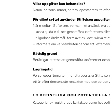
Vilka uppgifter kan behandlas?
Namn, personnummer, adress, epostadress, telefo
För vilket syftet använder Stiftelsen uppgifte
När ni deltar i Stiftelsens verksamhet används era p
– kunna bjuda in till och genomföra konferensen el
– tillgodose önskemål i form av t.ex. kost, skicka rel
– informera om verksamheten genom att i efterhand 
Rättslig grund
Berättigat intresse att genomföra konferenser och
Lagringstid
Personuppgifterna kommer att raderas ur Stiftelsen
ett år efter den senaste kontakten med den person v
1.3 BEFINTLIGA OCH POTENTIELL
Kategorier av registrerade kontaktpersoner hos befin