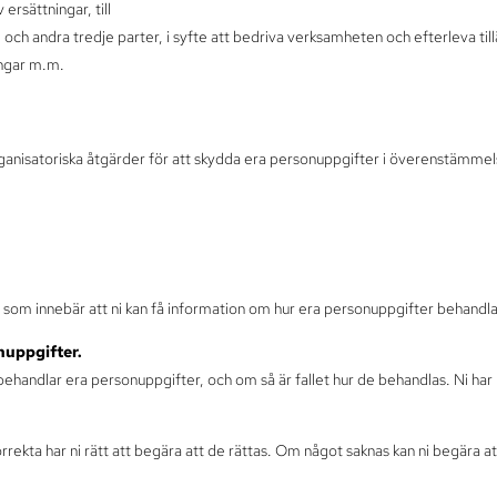
 ersättningar, till
 och andra tredje parter, i syfte att bedriva verksamheten och efterleva til
ningar m.m.
rganisatoriska åtgärder för att skydda era personuppgifter i överenstämme
ter som innebär att ni kan få information om hur era personuppgifter behan
onuppgifter.
 behandlar era personuppgifter, och om så är fallet hur de behandlas. Ni har 
orrekta har ni rätt att begära att de rättas. Om något saknas kan ni begära a