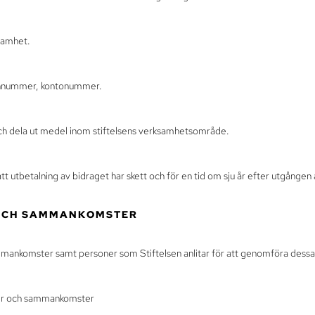
ksamhet.
onnummer, kontonummer.
 och dela ut medel inom stiftelsens verksamhetsområde.
 utbetalning av bidraget har skett och för en tid om sju år efter utgången av
 OCH SAMMANKOMSTER
ammankomster samt personer som Stiftelsen anlitar för att genomföra dessa
ser och sammankomster