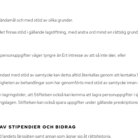
a ändamål och med stöd av olika grunder.
et finnas stöd i gällande lagstiftning, med andra ord minst en rättslig grund
personuppgifter väger tyngre än Ert intresse av att så inte sker, eller
endast med stöd av samtycke kan detta alltid återkallas genom att kontakta S
igheten av behandlingar som har genomförts med stöd av samtycke innan d
 lagringstider, att Stiftelsen också kan komma att lagra personuppgifter i sju
ngslagen. Stiftelsen kan också spara uppgifter under gällande preskriptionstid
 AV STIPENDIER OCH BIDRAG
landets lärosäten samt annan som ägnar sig åt rättshistoria.