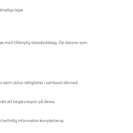
lämpliga lagar.
lse med tillämplig dataskyddslag. De datorer som
dlas samt utöva rättigheter i samband därmed.
rätt att begära kopior på dessa.
tt befintlig information kompletteras.