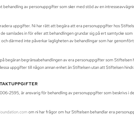
mot behandling av personuppgifter som sker med stöd av en intresseavvägni
radera uppgifter. Ni har rätt att begära att era personuppgifter hos Stiftels
de samlades in för eller att behandlingen grundar sig på ert samtycke som n
t och därmed inte påverkar lagligheten av behandlingar som har genomfört
på begäran begränsabehandlingen av era personuppgifter som Stiftelsen har t
essa uppgifter till någon annan enhet än Stiftelsen utan att Stiftelsen hindr
NTAKTUPPGIFTER
802006-2595, är ansvarig för behandling av personuppgifter som beskrivs i d
nfoundation.com
om ni har frågor om hur Stiftelsen behandlar era personupp