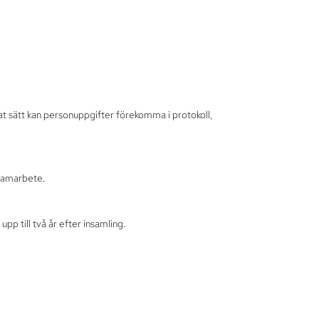
nnat sätt kan personuppgifter förekomma i protokoll,
 samarbete.
p till två år efter insamling.