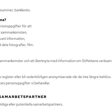
nnummer, bankkonto.
rna?
ersonuppgifter för att
ler sammankomsten,
evant information,
dela fotografier, film.
 sammankomster och att återknyta med information om Stiftelsens verksam
s register eller bli vederbörligen anonymiserade när de inte längre behöv
ars personuppgifter vi behandlar.
A SAMARBETSPARTNER
tliga eller potentiella samarbetspartners.