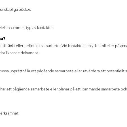
tenskapliga böcker.
elefonnummer, typ av kontakter.
na?
 tilltänkt eller befintligt samarbete. Vid kontakter i en yrkesroll eller på a
ndra liknande dokument.
 kunna upprätthålla ett pågående samarbete eller utvärdera ett potentiellt
t har ett pågående samarbete eller planer på ett kommande samarbete och up
 verksamhet.