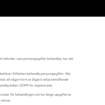
individer, vars personuppgifter behandlas, har rätt
ng behöver Stiftelsen behandla personuppgifter. Alla
nnebär att någon form av åtgärd vidtas beträffande
handlas kallas i GDPR för registrerade.
 grunder för behandlingen och hur länge uppgifterna
 utövas.