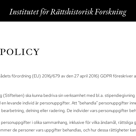
POLICY
ets förordning (EU) 2016/679 av den 27 april 2016) GDPR föreskriver att 
kning (Stiftelsen) ska kunna bedriva sin verksamhet med bl.a. stipendiegivni
till en levande individ är personuppgifter. Att ”behandla” personuppgifter i
, bearbetning, delning eller radering. De individer vars personuppgifter be
personuppgifter i olika sammanhang, inklusive för vilka ändamål, rättsliga
lkommer de personer vars uppgifter behandlas, och hur dessa rättigheter kan