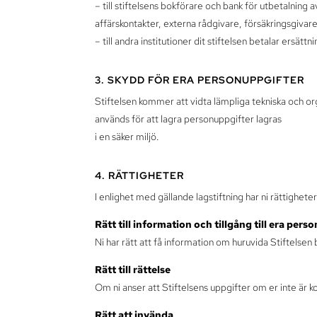
– till stiftelsens bokförare och bank för utbetalning av
affärskontakter, externa rådgivare, försäkringsgivare
– till andra institutioner dit stiftelsen betalar ersätt
3. SKYDD FÖR ERA PERSONUPPGIFTER
Stiftelsen kommer att vidta lämpliga tekniska och o
används för att lagra personuppgifter lagras
i en säker miljö.
4. RÄTTIGHETER
I enlighet med gällande lagstiftning har ni rättighe
Rätt till information och tillgång till era pers
Ni har rätt att få information om huruvida Stiftelsen
Rätt till rättelse
Om ni anser att Stiftelsens uppgifter om er inte är k
Rätt att invända