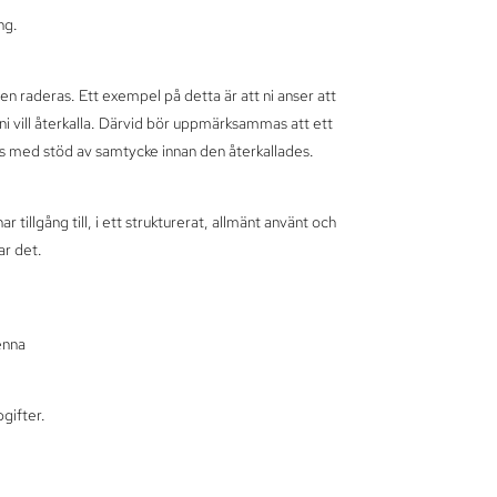
ng.
en raderas. Ett exempel på detta är att ni anser att
i vill återkalla. Därvid bör uppmärksammas att ett
s med stöd av samtycke innan den återkallades.
illgång till, i ett strukturerat, allmänt använt och
ar det.
enna
gifter.