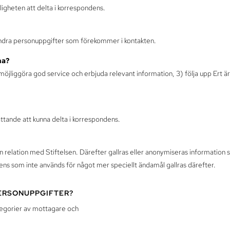
ligheten att delta i korrespondens.
dra personuppgifter som förekommer i kontakten.
na?
) möjliggöra god service och erbjuda relevant information, 3) följa upp Ert
ttande att kunna delta i korrespondens.
 relation med Stiftelsen. Därefter gallras eller anonymiseras information s
ns som inte används för något mer speciellt ändamål gallras därefter.
PERSONUPPGIFTER?
ategorier av mottagare och