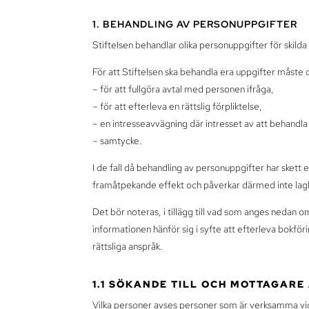
1. BEHANDLING AV PERSONUPPGIFTER
Stiftelsen behandlar olika personuppgifter för skild
För att Stiftelsen ska behandla era uppgifter måste d
– för att fullgöra avtal med personen ifråga,
– för att efterleva en rättslig förpliktelse,
– en intresseavvägning där intresset av att behandla 
– samtycke.
I de fall då behandling av personuppgifter har skett 
framåtpekande effekt och påverkar därmed inte lagl
Det bör noteras, i tillägg till vad som anges nedan om
informationen hänför sig i syfte att efterleva bokföri
rättsliga anspråk.
1.1 SÖKANDE TILL OCH MOTTAGARE
Vilka personer avses personer som är verksamma vid 