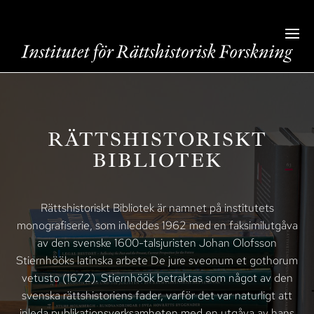
RÄTTSHISTORISKT
BIBLIOTEK
Rättshistoriskt Bibliotek är namnet på institutets
monografiserie, som inleddes 1962 med en faksimilutgåva
av den svenske 1600-talsjuristen Johan Olofsson
Stiernhööks latinska arbete De jure sveonum et gothorum
vetusto (1672). Stiernhöök betraktas som något av den
svenska rättshistoriens fader, varför det var naturligt att
inleda publikationsverksamheten med en utgåva av hans