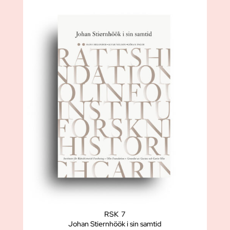
RSK 7
Johan Stiernhöök i sin samtid