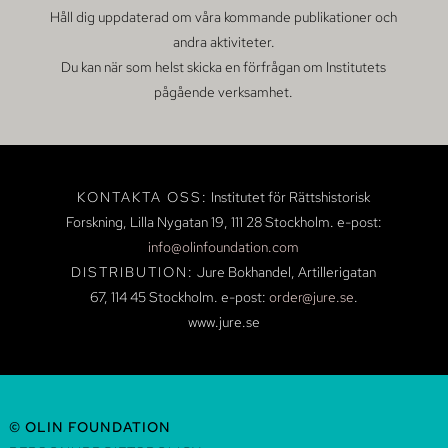
Håll dig uppdaterad om våra kommande publikationer och
andra aktiviteter.
Du kan när som helst skicka en förfrågan om Institutets
pågående verksamhet.
KONTAKTA OSS:
Institutet för Rättshistorisk
Forskning, Lilla Nygatan 19,
111 28 Stockholm.
e-post:
info@olinfoundation.com
DISTRIBUTION:
Jure Bokhandel, Artillerigatan
67, 114 45 Stockholm.
e-post:
order@jure.se
.
www.jure.se
© OLIN FOUNDATION