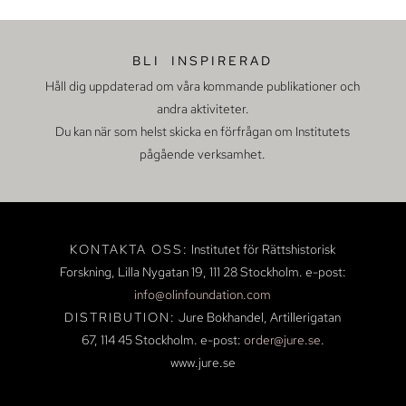
BLI INSPIRERAD
Håll dig uppdaterad om våra kommande publikationer och
andra aktiviteter.
Du kan när som helst skicka en förfrågan om Institutets
pågående verksamhet.
KONTAKTA OSS:
Institutet för Rättshistorisk
Forskning, Lilla Nygatan 19,
111 28 Stockholm.
e-post:
info@olinfoundation.com
DISTRIBUTION:
Jure Bokhandel, Artillerigatan
67, 114 45 Stockholm.
e-post:
order@jure.se
.
www.jure.se