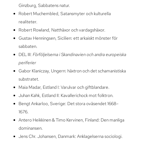
Ginzburg, Sabbatens natur.
Robert Muchembled, Satansmyter och kulturella
realiteter.
Robert Rowland, Natthäxor och vardagshäxor.
Gustav Henningsen, Sicilien: ett arkaiskt mönster för
sabbaten.
DEL III:
Förföljelserna i Skandinavien och andra europeiska
periferier
Gabor Klaniczay, Ungern: häxtron och det schamanistiska
substratet.
Maia Madar, Estland I: Varulvar och giftblandare.
Juhan Kahk, Estland II: Kavallerichock mot folktron.
Bengt Ankarloo, Sverige: Det stora oväsendet 1668–
1676.
Antero Heikkinen & Timo Kervinen, Finland: Den manliga
dominansen.
Jens Chr. Johansen, Danmark: Anklagelserna sociologi.