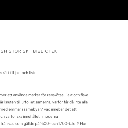
TSHISTORISKT BIBLIOTEK
tt till jakt och fiske.
mer att använda marker för renskötsel, jakt och fiske
 knuten till urfolket samerna, varför får då inte alla
ra medlemmar i samebyar? Vad innebär det att
ch varför ska innehållet i moderna
ifrån vad som gällde på 1600- och 1700-talen? Hur