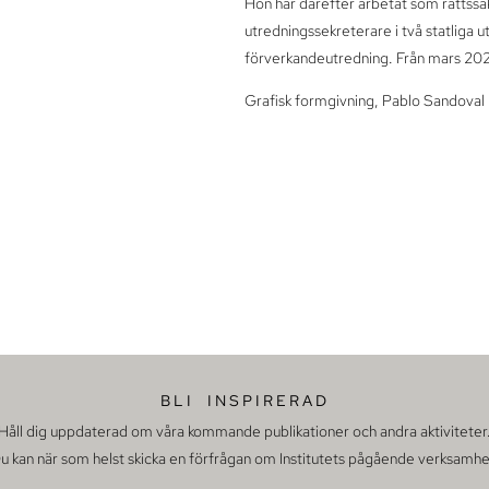
Hon har därefter arbetat som rättss
utredningssekreterare i två statliga
förverkandeutredning. Från mars 202
Grafisk formgivning, Pablo Sandoval
BLI INSPIRERAD
Håll dig uppdaterad om våra kommande publikationer och andra aktiviteter
u kan när som helst skicka en förfrågan om Institutets pågående verksamhe