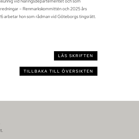
akkunnig vid Näringsdepartementet och som
 utredningar – Renmarkskommittén och 2025 års
6 arbetar hon som rådman vid Göteborgs tingsrätt.
LÄS SKRIFTEN
TILLBAKA TILL ÖVERSIKTEN
.
t.