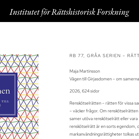
RB 77, GRÅA SERIEN – RÄT
Maja Martinsson
Vägen till Girjasdomen – om samernas rä
2026, 624 sidor
Renskötselrätten – rätten för vissa sa
– väcker frågor. Om renskötselrätten är
samer utöva renskötselrätt eller va
renskötselrätt är en sorts egendom, o
markanvändningsrättigheter tolkas ut