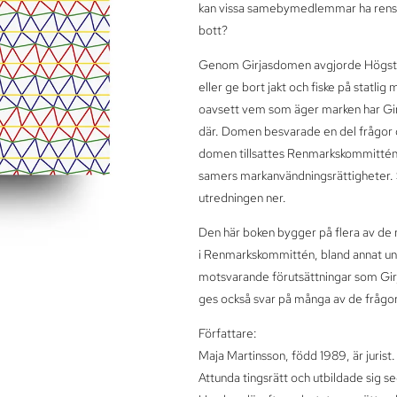
kan vissa samebymedlemmar ha renskö
bott?
Genom Girjasdomen avgjorde Högsta 
eller ge bort jakt och fiske på statl
oavsett vem som äger marken har Girja
där. Domen besvarade en del frågor o
domen tillsattes Renmarkskommittén, 
samers markanvändningsrättigheter. S
utredningen ner.
Den här boken bygger på flera av de r
i Renmarkskommittén, bland annat un
motsvarande förutsättningar som Girj
ges också svar på många av de frågor
Författare:
Maja Martinsson, född 1989, är jurist.
Attunda tingsrätt och utbildade sig s