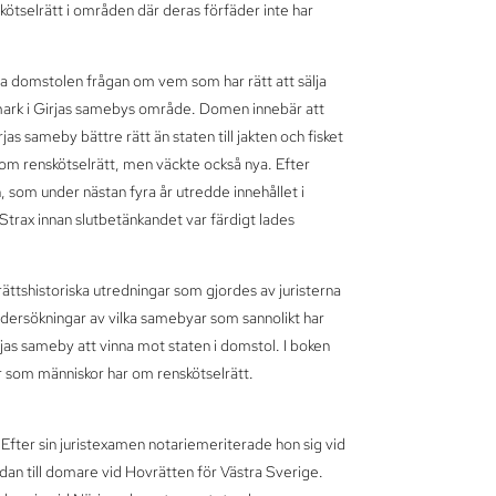
tselrätt i områden där deras förfäder inte har
domstolen frågan om vem som har rätt att sälja
ig mark i Girjas samebys område. Domen innebär att
s sameby bättre rätt än staten till jakten och fisket
m renskötselrätt, men väckte också nya. Efter
som under nästan fyra år utredde innehållet i
trax innan slutbetänkandet var färdigt lades
ättshistoriska utredningar som gjordes av juristerna
dersökningar av vilka samebyar som sannolikt har
as sameby att vinna mot staten i domstol. I boken
 som människor har om renskötselrätt.
 Efter sin juristexamen notariemeriterade hon sig vid
edan till domare vid Hovrätten för Västra Sverige.