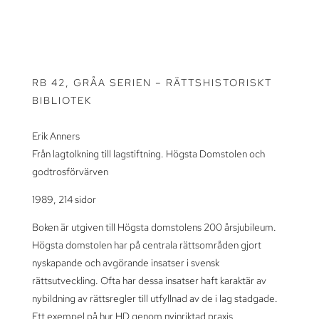
RB 42, GRÅA SERIEN – RÄTTSHISTORISKT
BIBLIOTEK
Erik Anners
Från lagtolkning till lagstiftning. Högsta Domstolen och
godtrosförvärven
1989, 214 sidor
Boken är utgiven till Högsta domstolens 200 årsjubileum.
Högsta domstolen har på centrala rättsområden gjort
nyskapande och avgörande insatser i svensk
rättsutveckling. Ofta har dessa insatser haft karaktär av
nybildning av rättsregler till utfyllnad av de i lag stadgade.
Ett exempel på hur HD genom nyinriktad praxis