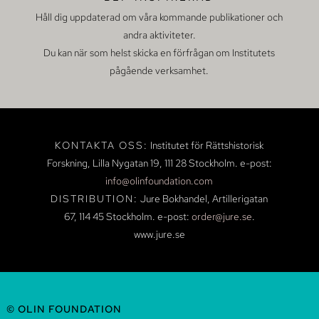
Håll dig uppdaterad om våra kommande publikationer och
andra aktiviteter.
Du kan när som helst skicka en förfrågan om Institutets
pågående verksamhet.
KONTAKTA OSS:
Institutet för Rättshistorisk
Forskning, Lilla Nygatan 19,
111 28 Stockholm.
e-post:
info@olinfoundation.com
DISTRIBUTION:
Jure Bokhandel, Artillerigatan
67, 114 45 Stockholm.
e-post:
order@jure.se
.
www.jure.se
© OLIN FOUNDATION