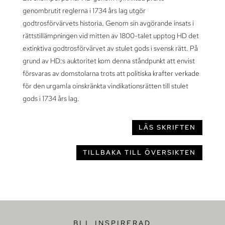
genombrutit reglerna i 1734 års lag utgör
godtrosförvärvets historia. Genom sin avgörande insats i
rättstillämpningen vid mitten av 1800-talet upptog HD det
extinktiva godtrosförvärvet av stulet gods i svensk rätt. På
grund av HD:s auktoritet kom denna ståndpunkt att envist
försvaras av domstolarna trots att politiska krafter verkade
för den urgamla oinskränkta vindikationsrätten till stulet
gods i 1734 års lag.
LÄS SKRIFTEN
TILLBAKA TILL ÖVERSIKTEN
BLI INSPIRERAD