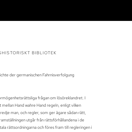
SHISTORISKT BIBLIOTEK
ichte der germanischen Fahrnisverfolgung
örmögenhetsrättsliga frågan om lösöreklandret. I
 mellan Hand wahre Hand regeln, enligt vilken
tredje man, och regler, som ger ägare sådan rätt,
ramställningen utgår från rättsförhållandena i de
la rättsordningarna och föres fram till regleringen i