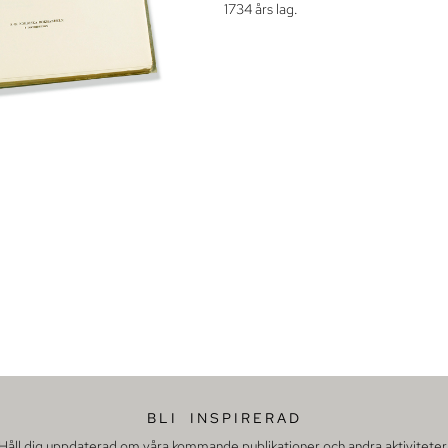
1734 års lag.
BLI INSPIRERAD
Håll dig uppdaterad om våra kommande publikationer och andra aktiviteter