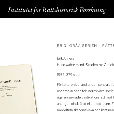
RB 3, GRÅA SERIEN – RÄTT
Erik Anners
Hand wahre Hand. Studien zur Gesch
1952, 379 sidor
Författaren behandlar den centrala f
undersökningen fokuseras växelspelet
ägaren saknade vindikationsrätt mot 
antingen oinskränkt eller mot lösen. F
medeltida skandinaviska och kontinenta