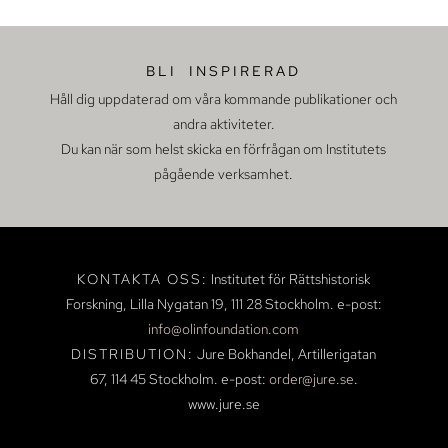
BLI INSPIRERAD
Håll dig uppdaterad om våra kommande publikationer och
andra aktiviteter.
Du kan när som helst skicka en förfrågan om Institutets
pågående verksamhet.
KONTAKTA OSS:
Institutet för Rättshistorisk
Forskning, Lilla Nygatan 19,
111 28 Stockholm.
e-post:
info@olinfoundation.com
DISTRIBUTION:
Jure Bokhandel, Artillerigatan
67, 114 45 Stockholm.
e-post:
order@jure.se
.
www.jure.se