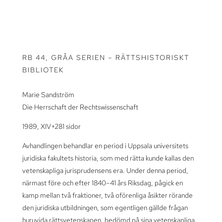
RB 44, GRÅA SERIEN – RÄTTSHISTORISKT
BIBLIOTEK
Marie Sandström
Die Herrschaft der Rechtswissenschaft
1989, XIV+281 sidor
Avhandlingen behandlar en period i Uppsala universitets
juridiska fakultets historia, som med rätta kunde kallas den
vetenskapliga jurisprudensens era. Under denna period,
närmast före och efter 1840–41 års Riksdag, pågick en
kamp mellan två fraktioner, två oförenliga åsikter rörande
den juridiska utbildningen, som egentligen gällde frågan
huruvida rättsvetenskapen, bedömd på sina vetenskapliga