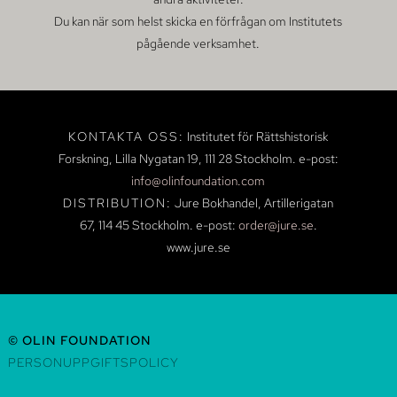
Du kan när som helst skicka en förfrågan om Institutets
pågående verksamhet.
KONTAKTA OSS:
Institutet för Rättshistorisk
Forskning, Lilla Nygatan 19,
111 28 Stockholm.
e-post:
info@olinfoundation.com
DISTRIBUTION:
Jure Bokhandel, Artillerigatan
67, 114 45 Stockholm.
e-post:
order@jure.se
.
www.jure.se
© OLIN FOUNDATION
PERSONUPPGIFTSPOLICY